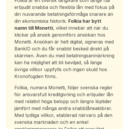
Folkia är en svensk långivare som länge har
erbjudit snabba och flexibla lån med fokus på
din nuvarande betalningsförmåga snarare än
din ekonomiska historik.
Folkia har bytt
namn till Monetti
, vilket innebär att när du
klickar på ansök genomförs ansökan hos
Monetti. Ansökan är helt digital, signeras med
BankID och du får snabbt besked direkt på
skärmen. Även du med betalningsanmärkning
kan ha möjlighet att bli beviljad, så länge
övriga villkor uppfylls och ingen skuld hos
Kronofogden finns.
Folkia, numera Monetti, följer svenska regler
för ansvarsfull kreditgivning och erbjuder lån
med relativt höga belopp och längre löptider
jämfört med många andra snabblåneaktörer.
Med tydliga villkor, etablerad närvaro på den
svenska marknaden och en enkel