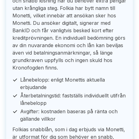
och snabb lösning när du behöver extra pengar
utan krångliga steg. Folkia har bytt namn till
Monetti, vilket innebär att ansökan sker hos
Monetti. Du ansöker digitalt, signerar med
BankID och får vanligtvis besked kort efter
kreditprövningen. En individuell bedömning görs
av din nuvarande ekonomi och lån kan beviljas
även vid betalningsanmärkningar, så länge
grundkraven uppfylls och ingen skuld hos
Kronofogden finns.
Lånebelopp: enligt Monettis aktuella
erbjudande
Återbetalningstid: fastställs individuellt utifrån
lånebelopp
Avgifter: kostnaden baseras på ränta och
gällande villkor
Folkias snabblån, som i dag erbjuds via Monetti,
är utformat för dig som behöver en snabb,