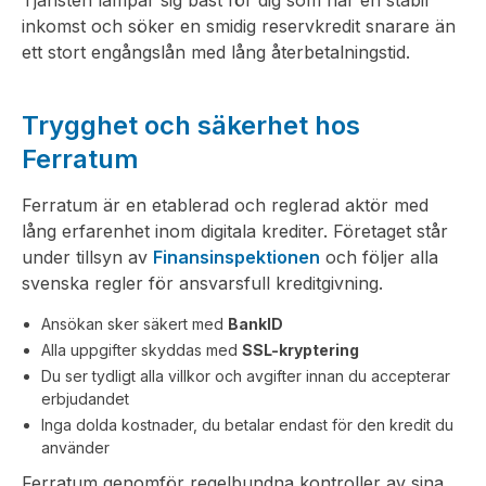
Tjänsten lämpar sig bäst för dig som har en stabil
inkomst och söker en smidig reservkredit snarare än
ett stort engångslån med lång återbetalningstid.
Trygghet och säkerhet hos
Ferratum
Ferratum är en etablerad och reglerad aktör med
lång erfarenhet inom digitala krediter. Företaget står
under tillsyn av
Finansinspektionen
och följer alla
svenska regler för ansvarsfull kreditgivning.
Ansökan sker säkert med
BankID
Alla uppgifter skyddas med
SSL-kryptering
Du ser tydligt alla villkor och avgifter innan du accepterar
erbjudandet
Inga dolda kostnader, du betalar endast för den kredit du
använder
Ferratum genomför regelbundna kontroller av sina