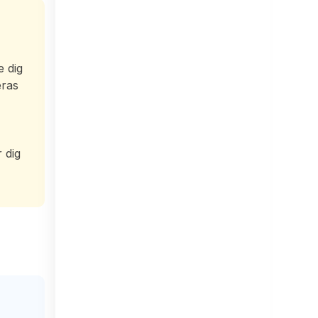
e dig
eras
 dig