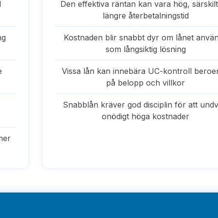
d
Den effektiva räntan kan vara hög, särskilt
längre återbetalningstid
ng
Kostnaden blir snabbt dyr om lånet anvä
som långsiktig lösning
e
Vissa lån kan innebära UC-kontroll beroe
på belopp och villkor
Snabblån kräver god disciplin för att undv
onödigt höga kostnader
mer