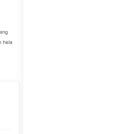
ning
m hela