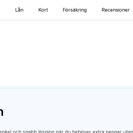
Lån
Kort
Försäkring
Recensioner
n
enkel och snabb lösning när du behöver extra pengar uta