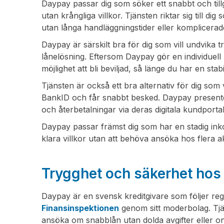
Daypay passar dig som söker ett snabbt och til
utan krångliga villkor. Tjänsten riktar sig till dig
utan långa handläggningstider eller komplicerad
Daypay är särskilt bra för dig som vill undvika 
lånelösning. Eftersom Daypay gör en individue
möjlighet att bli beviljad, så länge du har en st
Tjänsten är också ett bra alternativ för dig som 
BankID och får snabbt besked. Daypay presenter
och återbetalningar via deras digitala kundportal
Daypay passar främst dig som har en stadig inko
klara villkor utan att behöva ansöka hos flera a
Trygghet och säkerhet ho
Daypay är en svensk kreditgivare som följer regl
Finansinspektionen
genom sitt moderbolag. Tjäns
ansöka om snabblån utan dolda avgifter eller on