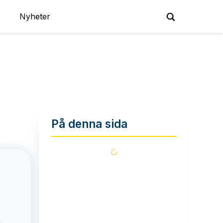
Nyheter
På denna sida
Läser
in...
n