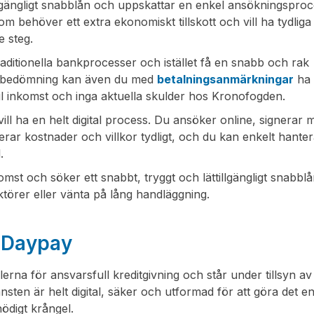
lgängligt snabblån och uppskattar en enkel ansökningspro
 som behöver ett extra ekonomiskt tillskott och vill ha tydliga 
e steg.
traditionella bankprocesser och istället få en snabb och rak
ll bedömning kan även du med
betalningsanmärkningar
ha
abil inkomst och inga aktuella skulder hos Kronofogden.
vill ha en helt digital process. Du ansöker online, signerar 
ar kostnader och villkor tydligt, och du kan enkelt hanter
.
mst och söker ett snabbt, tryggt och lättillgängligt snabbl
ktörer eller vänta på lång handläggning.
s Daypay
erna för ansvarsfull kreditgivning och står under tillsyn av
ten är helt digital, säker och utformad för att göra det enk
ödigt krångel.