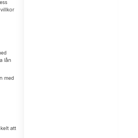
cess
villkor
med
a lån
ån med
elt att