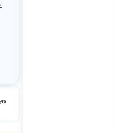
.
hyra