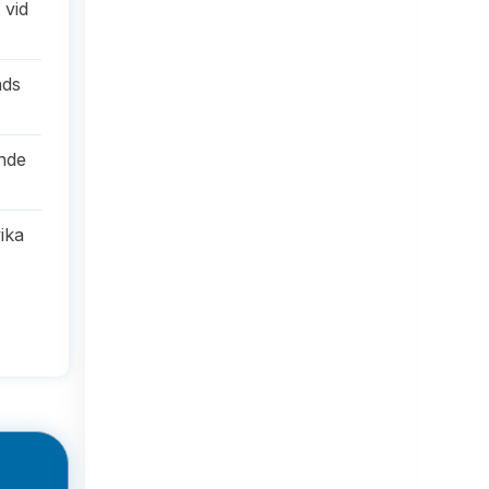
 vid
nds
nde
ika