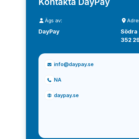
Kontakta DayPay
Ägs av:
Adre
DayPay
Södra
352 2
info@daypay.se
NA
daypay.se