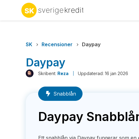
SK
Recensioner
Daypay
Daypay
Skribent:
Reza
Uppdaterad: 16 jan 2026
Snabblån
Daypay Snabblå
Ett snabblån via Daypay fungerar som en 