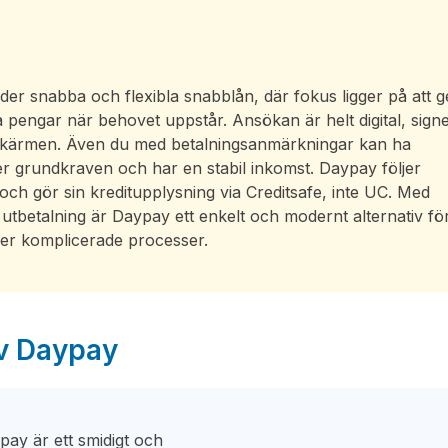
er snabba och flexibla snabblån, där fokus ligger på att g
ra pengar när behovet uppstår. Ansökan är helt digital, sign
 skärmen. Även du med betalningsanmärkningar kan ha
ller grundkraven och har en stabil inkomst. Daypay följer
 och gör sin kreditupplysning via Creditsafe, inte UC. Med
b utbetalning är Daypay ett enkelt och modernt alternativ för
ller komplicerade processer.
av Daypay
pay är ett smidigt och