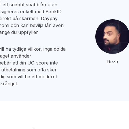
er ett snabbt snabblån utan
l, signeras enkelt med BankID
d direkt på skärmen. Daypay
nomi och kan bevilja lån även
änge du uppfyller
l ha tydliga villkor, inga dolda
taget använder
Reza
nnebär att din UC-score inte
utbetalning som ofta sker
dig som vill ha ett modernt
 krångel.